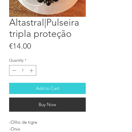
Altastral|Pulseira
tripla proteção
Price
€14.00
Quantity
*
Add to Cart
Buy Now
-Olho de tigre
-Onix