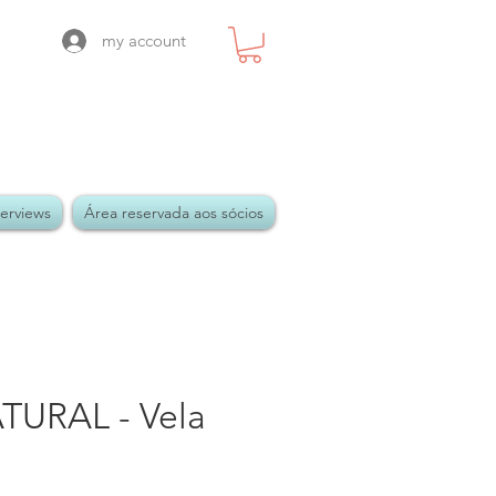
my account
terviews
Área reservada aos sócios
URAL - Vela