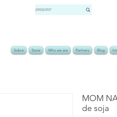
Sobre
Store
Who we are
Partners
Blog
In
MOM NAT
de soja