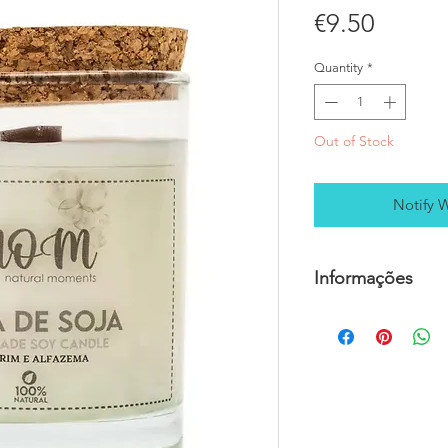
Price
€9.50
Quantity
*
Out of Stock
Notify 
Informações
Para mais informaçõe
MOMENTS