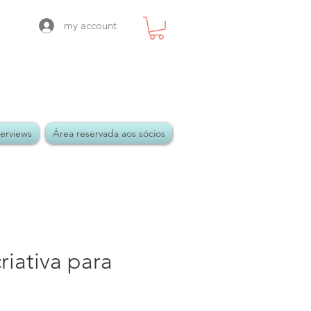
my account
terviews
Área reservada aos sócios
riativa para
s