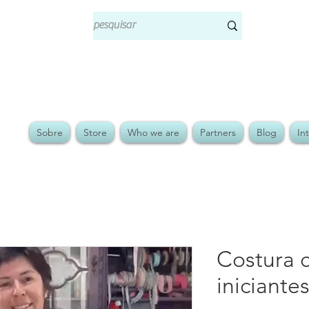
Sobre
Store
Who we are
Partners
Blog
In
Costura c
iniciante