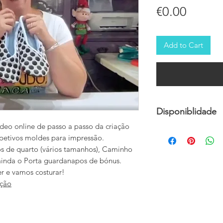
Price
€0.00
Add to Cart
Disponiblidade
deo online de passo a passo da criação
Esta formação está d
espetivos moldes para impressão.
os de quarto (vários tamanhos), Caminho
ainda o Porta guardanapos de bónus.
er e vamos costurar!
ação