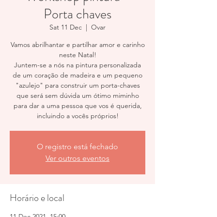
Porta chaves
Sat 11 Dec
  |  
Ovar
Vamos abrilhantar e partilhar amor e carinho
neste Natal!
Juntem-se a nós na pintura personalizada
de um coração de madeira e um pequeno
"azulejo" para construir um porta-chaves
que será sem dúvida um ótimo miminho
para dar a uma pessoa que vos é querida,
incluindo a vocês próprios!
O registro está fechado
Ver outros eventos
Horário e local
11 Dec 2021, 15:00