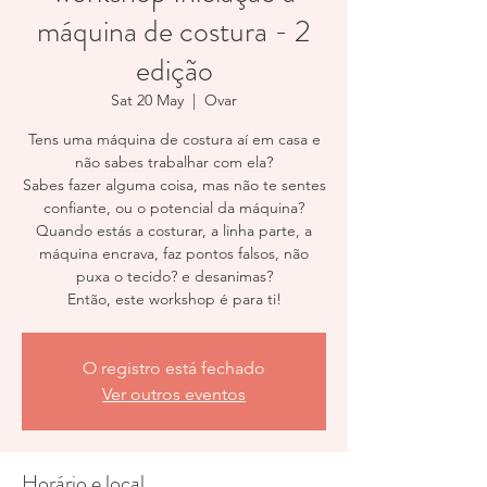
máquina de costura - 2
edição
Sat 20 May
  |  
Ovar
Tens uma máquina de costura aí em casa e
não sabes trabalhar com ela?
Sabes fazer alguma coisa, mas não te sentes
confiante, ou o potencial da máquina?
Quando estás a costurar, a linha parte, a
máquina encrava, faz pontos falsos, não
puxa o tecido? e desanimas?
Então, este workshop é para ti!
O registro está fechado
Ver outros eventos
Horário e local