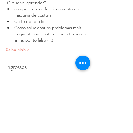
 O que vai aprender? 
componentes e funcionamento da 
máquina de costura;
Corte de tecido
Como solucionar os problemas mais 
frequentes na costura, como tensão de 
linha, ponto falso (...)
Saiba Mais >
Ingressos
Sale ended
Ticket type
workshop Máquina de costura
More info
Price