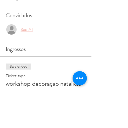
Convidados
See All
Ingressos
Sale ended
Ticket type
workshop decoração natalicia
Price
€10.00
+€0.25 ticket service fee