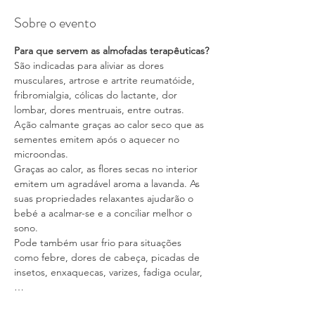
Sobre o evento
Para que servem as almofadas terapêuticas?
São indicadas para aliviar as dores 
musculares, artrose e artrite reumatóide, 
fribromialgia, cólicas do lactante, dor 
lombar, dores mentruais, entre outras. 
Ação calmante graças ao calor seco que as 
sementes emitem após o aquecer no 
microondas.
Graças ao calor, as flores secas no interior 
emitem um agradável aroma a lavanda. As 
suas propriedades relaxantes ajudarão o 
bebé a acalmar-se e a conciliar melhor o 
sono.
Pode também usar frio para situações 
como febre, dores de cabeça, picadas de 
insetos, enxaquecas, varizes, fadiga ocular,
…