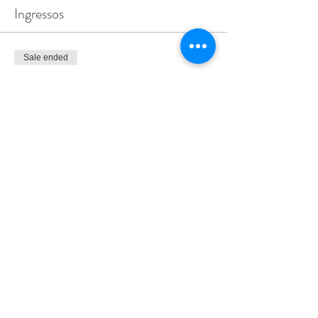
Ingressos
Sale ended
Ticket type
workshop almofada terapêutica
More info
Price
€10.00
+€0.25 ticket service fee
Compartilhe esse evento