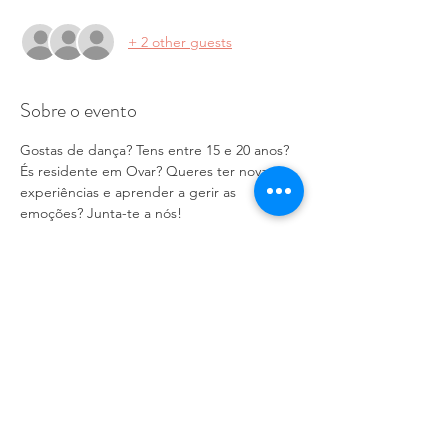
+ 2 other guests
Sobre o evento
Gostas de dança? Tens entre 15 e 20 anos? 
És residente em Ovar? Queres ter novas 
experiências e aprender a gerir as 
emoções? Junta-te a nós!
This event has a group. You’re welcome to
join the group once you register for the
event.
Compartilhe esse evento