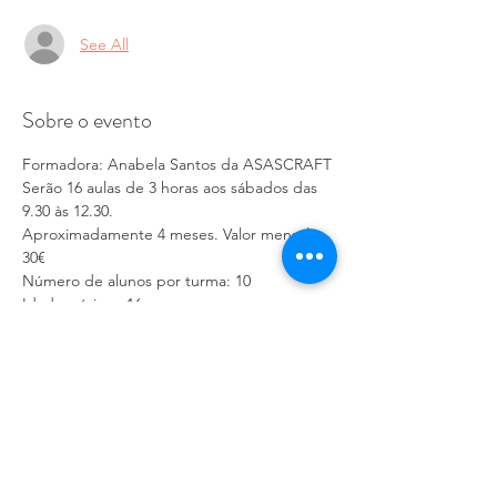
See All
Sobre o evento
Formadora: Anabela Santos da ASASCRAFT
Serão 16 aulas de 3 horas aos sábados das 
9.30 às 12.30.
Aproximadamente 4 meses. Valor mensal 
30€
Número de alunos por turma: 10
Idade mínima: 16 anos
Número de projetos: 6 (base de 
sustentabilidade e upcycling)
Saiba Mais >