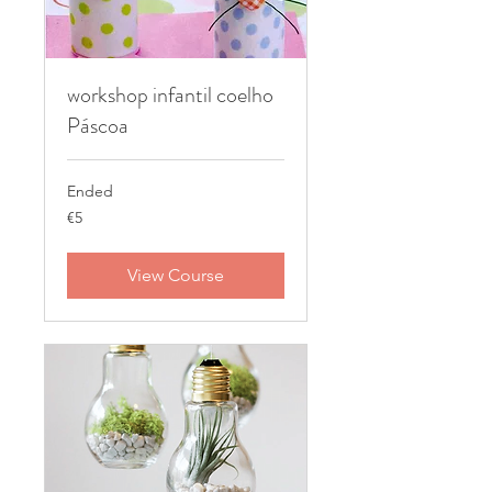
workshop infantil coelho
Páscoa
Ended
5
€5
euros
View Course