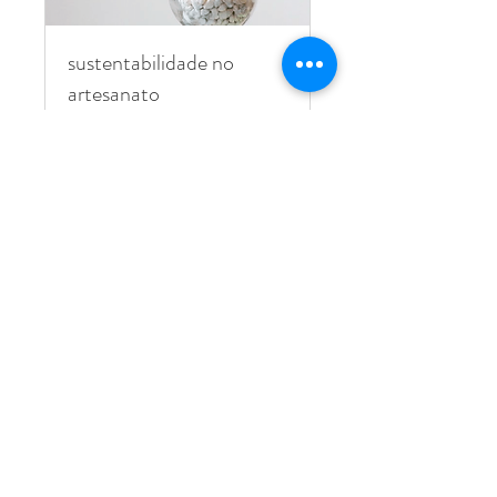
sustentabilidade no
artesanato
webinar com vários oradores
convidados
Ended
View Course
donation